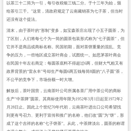
以茶三十二筒为一引，每引收税银三钱二分。于十三年为始，颁
给茶引三千。”这里，清政府规定了云南藏销茶为七子茶，但当时
还没有这个提法。
清末，由于茶叶的“形制”变多，如宝森茶庄出现了小五子圆茶，为
了区别，人们将每七个为一筒的圆茶包装形式称为“七子圆茶”，但
它并不是商品或商标名称。民国初期，面对茶饼重量的混乱、竞
争的压力，一些地区成立茶叶商会，试图统一。如思茅茶叶商会
在民国十年左右商定：每圆茶底料不得超过6两，但财大气粗又有
政界背景的“雷永丰”号却生产每圆6两五钱每筒8圆的“八子圆”茶，
不公平的竞争下，市场份额一时大增。
解放后，茶叶国营，云南茶叶公司所属各茶厂用中茶公司的商标
生产“中茶牌”圆茶。其商标使用年限为1952年3月1日起至1972年2
月28日止。因此上个世纪70年代初，云南茶叶进出口公司希望找
到更有号召力、更利于宣传和推广的名称，他们改“圆”为“饼”，形
成了这个吉祥的名称“七子饼茶”。从此，中茶牌淡出，圆茶的称谓