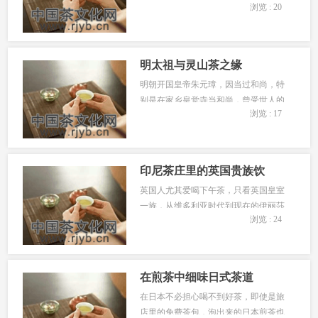
浏览 : 20
定的时间内举行的艺术仪式，必须通过
极其繁琐的手续，使用特定的手法才能
完成。除了讲究特殊的手法以...
明太祖与灵山茶之缘
明朝开国皇帝朱元璋，因当过和尚，特
别是在家乡皇觉寺当和尚，曾受世人的
浏览 : 17
歧视。...
印尼茶庄里的英国贵族饮
英国人尤其爱喝下午茶，只看英国皇室
一族，从维多利亚时代到现在的伊丽莎
浏览 : 24
白二世，下午茶几乎成了英国的正式社
交礼仪。在最强盛的维多利亚时代，英
国贵族女性喜欢喝茶，甚至于...
在煎茶中细味日式茶道
在日本不必担心喝不到好茶，即使是旅
店里的免费茶包，泡出来的日本煎茶也