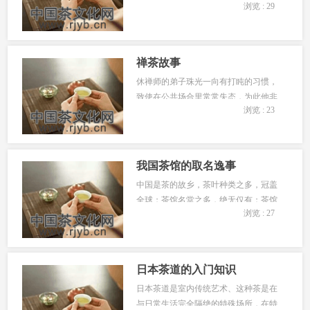
浏览 : 29
洛阳桥，却苦于无钱，为此十分忧烦。
南海观音菩萨决心帮助蔡襄，于是化作
一位绝世美女立于舟中，声称...
禅茶故事
休禅师的弟子珠光一向有打盹的习惯，
致使在公共场合里常常失态，为此他非
浏览 : 23
常苦恼，便前去请教医生，医生劝珠光
应多喝茶；珠光听从医生的指示，而后
果真不再打盹了。因此，他逐...
我国茶馆的取名逸事
中国是茶的故乡，茶叶种类之多，冠盖
全球；茶馆名堂之多，绝无仅有；茶馆
浏览 : 27
内涵之丰富，堪称世界之最。今就民国
时期的茶馆取名与南京的茶馆概况，稍
作叙述。...
日本茶道的入门知识
日本茶道是室内传统艺术、这种茶是在
与日常生活完全隔绝的特殊场所，在特