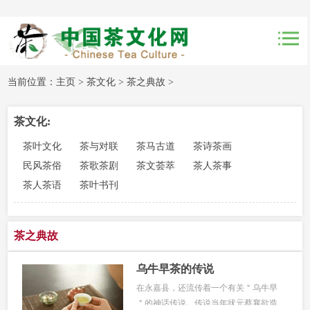
当前位置：
主页
>
茶文化
>
茶之典故
>
茶文化:
茶叶文化
茶与对联
茶马古道
茶诗茶画
民风茶俗
茶歌茶剧
茶文荟萃
茶人茶事
茶人茶语
茶叶书刊
茶之典故
乌牛早茶的传说
在永嘉县，还流传着一个有关＂乌牛早
＂的神话传说。传说当年状元蔡襄欲造