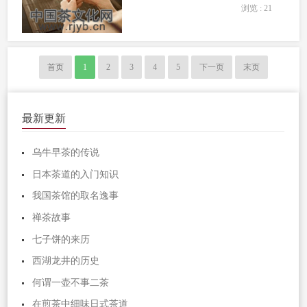
浏览 : 21
实七子的规制起自清代，《大清会典事
例》载：“雍正十三年（公元1735年）提
准，云南商贩茶，系每七圆为...
首页
1
2
3
4
5
下一页
末页
最新更新
乌牛早茶的传说
日本茶道的入门知识
我国茶馆的取名逸事
禅茶故事
七子饼的来历
西湖龙井的历史
何谓一壶不事二茶
在煎茶中细味日式茶道