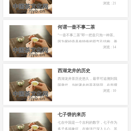
浏览 : 21
一样甘冽清新。当然，如果能光顾专门
的茶室感受地道的日本茶道，自然是莫
大的享受了。...
何谓一壶不事二茶
“一壶不事二茶”即一把壶只泡一种茶。
因为紫砂壶具有特殊的双气孔结构，善
浏览 : 14
于吸收茶汤，所以一把久经使用的紫砂
壶，即使不加茶叶，单用沸水亦能冲出
淡淡茶汤来。...
西湖龙井的历史
西湖龙井茶历史悠久，最早可追溯到我
国唐代，当时著名的茶圣陆羽，在所撰
浏览 : 10
写的世界上第一部茶叶专著《茶经》
中，就有杭 州天竺、灵隐二寺产茶的记
载。西湖龙井茶之名始于宋，闻...
七子饼的来历
七在中国是一个吉利的数字，七子作为
多子多福象征，在南洋已深入人心。其