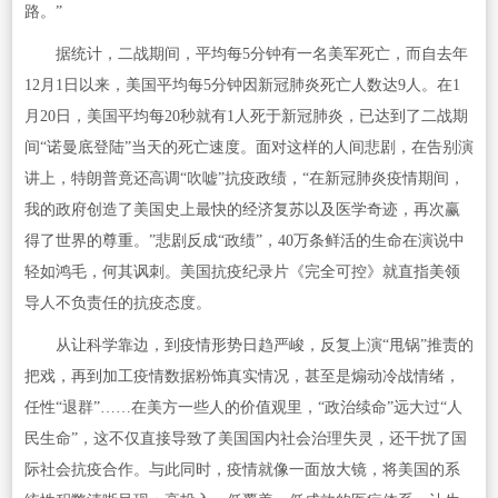
路。”
据统计，二战期间，平均每5分钟有一名美军死亡，而自去年
12月1日以来，美国平均每5分钟因新冠肺炎死亡人数达9人。在1
月20日，美国平均每20秒就有1人死于新冠肺炎，已达到了二战期
间“诺曼底登陆”当天的死亡速度。面对这样的人间悲剧，在告别演
讲上，特朗普竟还高调“吹嘘”抗疫政绩，“在新冠肺炎疫情期间，
我的政府创造了美国史上最快的经济复苏以及医学奇迹，再次赢
得了世界的尊重。”悲剧反成“政绩”，40万条鲜活的生命在演说中
轻如鸿毛，何其讽刺。美国抗疫纪录片《完全可控》就直指美领
导人不负责任的抗疫态度。
从让科学靠边，到疫情形势日趋严峻，反复上演“甩锅”推责的
把戏，再到加工疫情数据粉饰真实情况，甚至是煽动冷战情绪，
任性“退群”……在美方一些人的价值观里，“政治续命”远大过“人
民生命”，这不仅直接导致了美国国内社会治理失灵，还干扰了国
际社会抗疫合作。与此同时，疫情就像一面放大镜，将美国的系