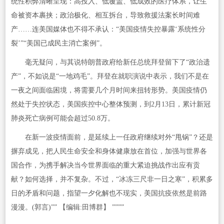
统性积弊清晰呈现：高投入、低覆盖、低成效的医疗体系，让生
命被资本裹挟；政治极化、相互拆台，导致救援法案长时间难
产……连美国媒体也不得不承认：“美国疫情失控暴露‘系统性分
裂’”“美国已成民主消亡案例”。
毫无疑问，与其说特朗普政府给新任总统拜登留下了“政治遗
产”，不如说是“一地鸡毛”。拜登在就职演说中表示，我们不是在
一夜之间面临困境，将需要几个月时间来扭转形势。美国疫情仍
然处于失控状态，美国疾控中心整体预测，到2月13日，累计新冠
肺炎死亡病例可能会超过50.8万。
在新一波疫情面前，是延续上一任政府继续对外“甩锅”？还是
摒弃成见，把人民生命安全和身体健康放在首位，加强与世界各
国合作，为携手解决当今世界面临的重大紧迫挑战作出应有贡
献？如何选择，并不复杂。不过，“冰冻三尺非一日之寒”，积累多
日的矛盾和问题，指望一夕化解也不现实，美国抗疫依然是前路
漫漫。(郭言)”
”
【编辑:田博群】
”
”””