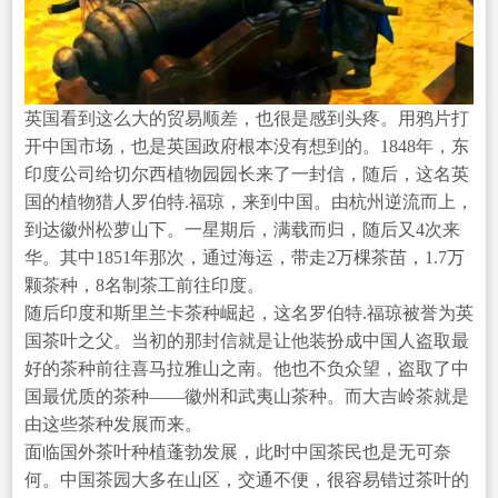
英国看到这么大的贸易顺差，也很是感到头疼。用鸦片打
开中国市场，也是英国政府根本没有想到的。1848年，东
印度公司给切尔西植物园园长来了一封信，随后，这名英
国的植物猎人罗伯特.福琼，来到中国。由杭州逆流而上，
到达徽州松萝山下。一星期后，满载而归，随后又4次来
华。其中1851年那次，通过海运，带走2万棵茶苗，1.7万
颗茶种，8名制茶工前往印度。
随后印度和斯里兰卡茶种崛起，这名罗伯特.福琼被誉为英
国茶叶之父。当初的那封信就是让他装扮成中国人盗取最
好的茶种前往喜马拉雅山之南。他也不负众望，盗取了中
国最优质的茶种——徽州和武夷山茶种。而大吉岭茶就是
由这些茶种发展而来。
面临国外茶叶种植蓬勃发展，此时中国茶民也是无可奈
何。中国茶园大多在山区，交通不便，很容易错过茶叶的