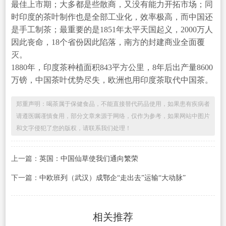
最佳上市期；大多都是些散商，又没有能力开拓市场；同
时印度的茶叶制作也是全部工业化，效率极高，而中国还
是手工制茶；最重要的是1851年太平天国起义，2000万人
因此丧命，18个省份因此陷落，南方的封建商业全面覆
灭。
1880年，印度茶种植面积843平方公里，8年后出产量8600
万镑，中国茶叶优势尽失，欧洲也用印度茶取代中国茶。
郑重声明：喝茶属于保健食品，不能直接替代药品使用，如果患有疾病者
请遵医嘱谨慎食用，部分文章来源于网络，仅作为参考，如果网站中图片
和文字侵犯了您的版权，请联系我们处理！
上一篇：
英国：中国仙草使我们通向繁荣
下一篇：
中欧班列（武汉）成鄂企“走出去”运输“大动脉”
相关推荐