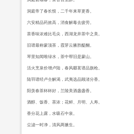
洞庭帝了春长恨，二千年来草更香。
六安精品药效高，消食解毒去疲劳。
茶香味浓难比毛尖，西湖龙井茶中之美。
旧谱最称蒙顶茶，霞芽云腋胜醍醐。
琴里知闻唯绿水，茶中帮旧是蒙山。
活火烹泉价增卢陆，春风啜茗谱品旗枪。
陆羽谱经卢仝解渴，武夷选品顾渚分香。
阳羡春茶杯杯好，兰陵美酒盏盏香。
酒醇、饭香、茶浓；花鲜、月明、人寿。
香分花上露，水吸石中泉。
尘滤一时净，清风两腋生。