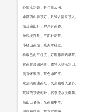
心随流水去，身与白云闲。
难怪西山春茶好，只缘多情采茶人。
绿丛遍山野，户户有茶香。
坐观楼百尺，三面种新茶。
小径山茶绿，疏离木槿红。
樵歌已向平桥度，好理藤床焙早茶。
卖茶客渡回风岭，驱犊人耕活水田。
羹香怀帝德，茶色虑民灾。
水流清影通茶灶，风递幽香入酒筵。
瓦罐煎茶烧树叶，石泉流水洗椰瓢。
高山出名茶，名茶在中华。
洞庭碧螺春，茶香百里醉。