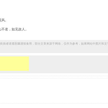
花风。
山不老，如见故人。
疾病者请遵医嘱谨慎食用，部分文章来源于网络，仅作为参考，如果网站中图片和文