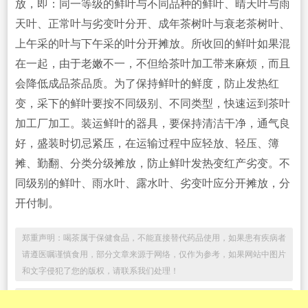
放，即：同一等级的鲜叶与不同品种的鲜叶、晴天叶与雨
天叶、正常叶与劣变叶分开、成年茶树叶与衰老茶树叶、
上午采的叶与下午采的叶分开摊放。所收回的鲜叶如果混
在一起，由于老嫩不一，不但给茶叶加工带来麻烦，而且
会降低成品茶品质。为了保持鲜叶的鲜度，防止发热红
变，采下的鲜叶要按不同级别、不同类型，快速运到茶叶
加工厂加工。装运鲜叶的器具，要保持清洁干净，通气良
好，盛装时切忌紧压，在运输过程中应轻放、轻压、簿
摊、勤翻、分类分级摊放，防止鲜叶发热变红产劣变。不
同级别的鲜叶、雨水叶、露水叶、劣变叶应分开摊放，分
开付制。
郑重声明：喝茶属于保健食品，不能直接替代药品使用，如果患有疾病者
请遵医嘱谨慎食用，部分文章来源于网络，仅作为参考，如果网站中图片
和文字侵犯了您的版权，请联系我们处理！