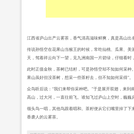
江西省庐山出产云雾茶，香气清高滋味鲜爽，真是高山出
传说孙悟空在花果山当猴王的时候，常吃仙桃、瓜果、美
天，驾着祥云向下一望，见九洲南国一片碧绿，仔细看时
此时正值金秋，茶树已结籽，可是孙悟空却不知如何采种
果山虽好但没茶树，想采一些茶籽去，但不知如何采得”。
众鸟听后说：“我们来帮你采种吧。”于是展开双翅，来到
高山，过大河，一直往前飞。谁知飞过庐山上空时，巍巍
领头鸟一唱，其他鸟跟着唱和。茶籽便从它们嘴里掉了下
香袭人的云雾茶。