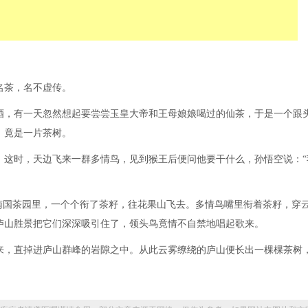
名茶，名不虚传。
酒，有一天忽然想起要尝尝玉皇大帝和王母娘娘喝过的仙茶，于是一个跟
，竟是一片茶树。
。这时，天边飞来一群多情鸟，见到猴王后便问他要干什么，孙悟空说：“
南国茶园里，一个个衔了茶籽，往花果山飞去。多情鸟嘴里衔着茶籽，穿
庐山胜景把它们深深吸引住了，领头鸟竟情不自禁地唱起歌来。
来，直掉进庐山群峰的岩隙之中。从此云雾缭绕的庐山便长出一棵棵茶树