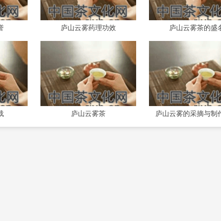
誉
庐山云雾药理功效
庐山云雾茶的盛
载
庐山云雾茶
庐山云雾的采摘与制